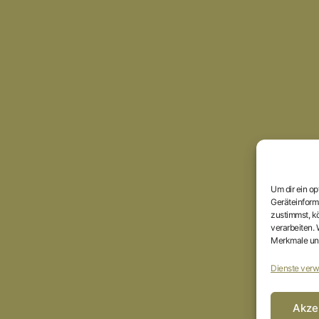
Um dir ein o
Geräteinform
zustimmst, kö
verarbeiten.
Merkmale und
Dienste verw
Akze