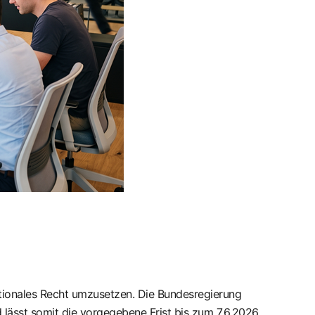
nationales Recht umzusetzen. Die Bundesregierung
 lässt somit die vorgegebene Frist bis zum 7.6.2026