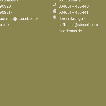
ordhausen
06536 Berga
 90920
034651 – 455440
 909217
034651 – 455441
icodemus@steuerbuero-
doreen.krueger-
us.de
hoffmann@steuerbuero-
nicodemus.de