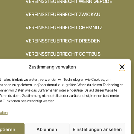
VEREINSSTEUERRECHT WERNIGERODE
VEREINSSTEUERRECHT ZWICKAU
VEREINSSTEUERRECHT CHEMNITZ
VEREINSSTEUERRECHT DRESDEN
VEREINSSTEUERRECHT COTTBUS
Zustimmung verwalten
VEREINSSTEUERRECHT IN
BRAUNSCHWEIG
ptimales Erlebnis zu bieten, verwenden wir Technologien wie Cookies, um
VEREINSSTEUERRECHT HILDESHEIM
ationen zu speichern und/oder darauf zuzugreifen. Wenn du diesen Technologien
nnen wir Daten wie das Surfverhalten oder eindeutige IDs auf dieser Website
 Wenn du deine Zustimmung nicht erteilst oder zurückziehst, können bestimmte
STARTSEITE
 Funktionen beeinträchtigt werden.
IMPRESSUM
alten
DATENSCHUTZERKLÄRUNG
ptieren
Ablehnen
Einstellungen ansehen