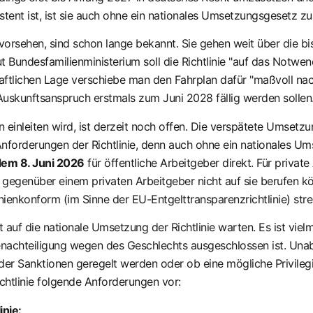
istent ist, ist sie auch ohne ein nationales Umsetzungsgesetz z
vorsehen, sind schon lange bekannt. Sie gehen weit über die b
 Bundesfamilienministerium soll die Richtlinie "auf das Notwe
tlichen Lage verschiebe man den Fahrplan dafür "maßvoll nach 
 Auskunftsanspruch erstmals zum Juni 2028 fällig werden sollen
einleiten wird, ist derzeit noch offen. Die verspätete Umsetzun
Anforderungen der Richtlinie, denn auch ohne ein nationales Um
dem 8. Juni 2026
für öffentliche Arbeitgeber direkt. Für private
st) gegenüber einem privaten Arbeitgeber nicht auf sie berufe
nienkonform (im Sinne der EU-Entgelttransparenzrichtlinie) st
auf die nationale Umsetzung der Richtlinie warten. Es ist vielme
nachteiligung wegen des Geschlechts ausgeschlossen ist. Unab
 der Sanktionen geregelt werden oder ob eine mögliche Privileg
chtlinie folgende Anforderungen vor:
nie: