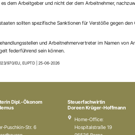
 es dem Arbeitgeber und nicht der dem Arbeitnehmer, nachzuwe
staaten sollten spezifische Sanktionen für Verstöße gegen den 
ehandlungsstellen und Arbeitnehmervertreter im Namen von Ar
gelt federführend sein können.
– 2023/970/EU, EUPTD | 25-06-2026
terin Dipl.-Ökonom
Steuerfachwirtin
odemus
Doreen Krüger-Hoffmann
t
Home-Office:
r-Puschkin-Str. 6
Hospitalstraße 19