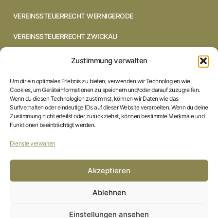
VEREINSSTEUERRECHT WERNIGERODE
VEREINSSTEUERRECHT ZWICKAU
VEREINSSTEUERRECHT CHEMNITZ
Zustimmung verwalten
VEREINSSTEUERRECHT DRESDEN
Um dir ein optimales Erlebnis zu bieten, verwenden wir Technologien wie
Cookies, um Geräteinformationen zu speichern und/oder darauf zuzugreifen.
VEREINSSTEUERRECHT COTTBUS
Wenn du diesen Technologien zustimmst, können wir Daten wie das
Surfverhalten oder eindeutige IDs auf dieser Website verarbeiten. Wenn du deine
Zustimmung nicht erteilst oder zurückziehst, können bestimmte Merkmale und
VEREINSSTEUERRECHT IN BRAUNSCHWEIG
Funktionen beeinträchtigt werden.
VEREINSSTEUERRECHT HILDESHEIM
Dienste verwalten
STARTSEITE
Akzeptieren
IMPRESSUM
Ablehnen
DATENSCHUTZERKLÄRUNG
Einstellungen ansehen