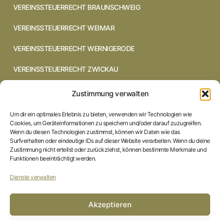
VEREINSSTEUERRECHT BRAUNSCHWEIG
VEREINSSTEUERRECHT WEIMAR
VEREINSSTEUERRECHT WERNIGERODE
VEREINSSTEUERRECHT ZWICKAU
VEREINSSTEUERRECHT CHEMNITZ
Zustimmung verwalten
VEREINSSTEUERRECHT DRESDEN
Um dir ein optimales Erlebnis zu bieten, verwenden wir Technologien wie
Cookies, um Geräteinformationen zu speichern und/oder darauf zuzugreifen.
VEREINSSTEUERRECHT COTTBUS
Wenn du diesen Technologien zustimmst, können wir Daten wie das
Surfverhalten oder eindeutige IDs auf dieser Website verarbeiten. Wenn du deine
Zustimmung nicht erteilst oder zurückziehst, können bestimmte Merkmale und
VEREINSSTEUERRECHT IN BRAUNSCHWEIG
Funktionen beeinträchtigt werden.
VEREINSSTEUERRECHT HILDESHEIM
Dienste verwalten
STARTSEITE
Akzeptieren
IMPRESSUM