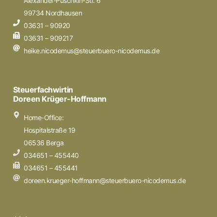
Alexander-Puschkin-Str. 6
99734 Nordhausen
03631 – 90920
03631 – 909217
heike.nicodemus@steuerbuero-nicodemus.de
Steuerfachwirtin
Doreen Krüger-Hoffmann
Home-Office:
Hospitalstraße 19
06536 Berga
034651 – 455440
034651 – 455441
doreen.krueger-hoffmann@steuerbuero-nicodemus.de