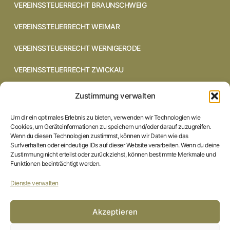
VEREINSSTEUERRECHT BRAUNSCHWEIG
VEREINSSTEUERRECHT WEIMAR
VEREINSSTEUERRECHT WERNIGERODE
VEREINSSTEUERRECHT ZWICKAU
VEREINSSTEUERRECHT CHEMNITZ
Zustimmung verwalten
VEREINSSTEUERRECHT DRESDEN
Um dir ein optimales Erlebnis zu bieten, verwenden wir Technologien wie
Cookies, um Geräteinformationen zu speichern und/oder darauf zuzugreifen.
VEREINSSTEUERRECHT COTTBUS
Wenn du diesen Technologien zustimmst, können wir Daten wie das
Surfverhalten oder eindeutige IDs auf dieser Website verarbeiten. Wenn du deine
Zustimmung nicht erteilst oder zurückziehst, können bestimmte Merkmale und
VEREINSSTEUERRECHT IN BRAUNSCHWEIG
Funktionen beeinträchtigt werden.
VEREINSSTEUERRECHT HILDESHEIM
Dienste verwalten
STARTSEITE
Akzeptieren
IMPRESSUM