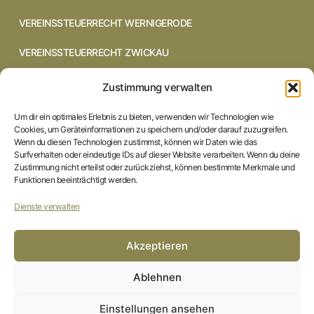
VEREINSSTEUERRECHT WERNIGERODE
VEREINSSTEUERRECHT ZWICKAU
VEREINSSTEUERRECHT CHEMNITZ
Zustimmung verwalten
VEREINSSTEUERRECHT DRESDEN
Um dir ein optimales Erlebnis zu bieten, verwenden wir Technologien wie
Cookies, um Geräteinformationen zu speichern und/oder darauf zuzugreifen.
VEREINSSTEUERRECHT COTTBUS
Wenn du diesen Technologien zustimmst, können wir Daten wie das
Surfverhalten oder eindeutige IDs auf dieser Website verarbeiten. Wenn du deine
Zustimmung nicht erteilst oder zurückziehst, können bestimmte Merkmale und
VEREINSSTEUERRECHT IN BRAUNSCHWEIG
Funktionen beeinträchtigt werden.
VEREINSSTEUERRECHT HILDESHEIM
Dienste verwalten
STARTSEITE
Akzeptieren
IMPRESSUM
Ablehnen
DATENSCHUTZERKLÄRUNG
Einstellungen ansehen