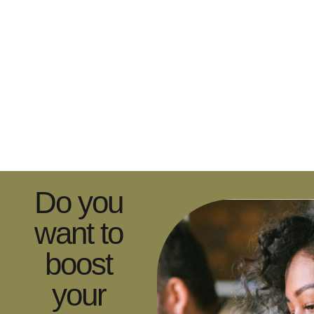
Do you
want to
boost
your