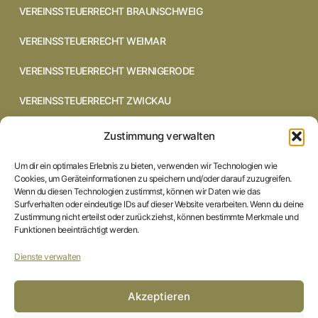
VEREINSSTEUERRECHT BRAUNSCHWEIG
VEREINSSTEUERRECHT WEIMAR
VEREINSSTEUERRECHT WERNIGERODE
VEREINSSTEUERRECHT ZWICKAU
VEREINSSTEUERRECHT CHEMNITZ
Zustimmung verwalten
VEREINSSTEUERRECHT DRESDEN
Um dir ein optimales Erlebnis zu bieten, verwenden wir Technologien wie
Cookies, um Geräteinformationen zu speichern und/oder darauf zuzugreifen.
VEREINSSTEUERRECHT COTTBUS
Wenn du diesen Technologien zustimmst, können wir Daten wie das
Surfverhalten oder eindeutige IDs auf dieser Website verarbeiten. Wenn du deine
Zustimmung nicht erteilst oder zurückziehst, können bestimmte Merkmale und
VEREINSSTEUERRECHT IN BRAUNSCHWEIG
Funktionen beeinträchtigt werden.
VEREINSSTEUERRECHT HILDESHEIM
Dienste verwalten
STARTSEITE
Akzeptieren
IMPRESSUM