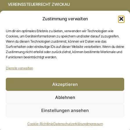
VEREINSSTEUERRECHT ZWICKAU
VEREINSSTEUERRECHT CHEMNITZ
Zustimmung verwalten
VEREINSSTEUERRECHT DRESDEN
Um dir ein optimales Erlebnis zu bieten, verwenden wir Technologien wie
Cookies, um Geräteinformationen zu speichern und/oder darauf zuzugreifen.
VEREINSSTEUERRECHT COTTBUS
Wenn du diesen Technologien zustimmst, können wir Daten wie das
Surfverhalten oder eindeutige IDs auf dieser Website verarbeiten. Wenn du deine
Zustimmung nicht erteilst oder zurückziehst, können bestimmte Merkmale und
VEREINSSTEUERRECHT IN BRAUNSCHWEIG
Funktionen beeinträchtigt werden.
VEREINSSTEUERRECHT HILDESHEIM
Dienste verwalten
STARTSEITE
Akzeptieren
IMPRESSUM
Ablehnen
DATENSCHUTZERKLÄRUNG
Einstellungen ansehen
COOKIE-RICHTLINIE (EU)
Cookie-Richtlinie
Datenschutzerklärung
Impressum