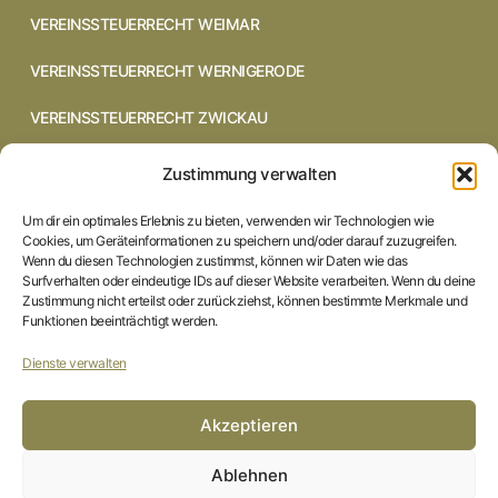
VEREINSSTEUERRECHT WEIMAR
VEREINSSTEUERRECHT WERNIGERODE
VEREINSSTEUERRECHT ZWICKAU
VEREINSSTEUERRECHT CHEMNITZ
Zustimmung verwalten
VEREINSSTEUERRECHT DRESDEN
Um dir ein optimales Erlebnis zu bieten, verwenden wir Technologien wie
Cookies, um Geräteinformationen zu speichern und/oder darauf zuzugreifen.
VEREINSSTEUERRECHT COTTBUS
Wenn du diesen Technologien zustimmst, können wir Daten wie das
Surfverhalten oder eindeutige IDs auf dieser Website verarbeiten. Wenn du deine
Zustimmung nicht erteilst oder zurückziehst, können bestimmte Merkmale und
VEREINSSTEUERRECHT IN BRAUNSCHWEIG
Funktionen beeinträchtigt werden.
VEREINSSTEUERRECHT HILDESHEIM
Dienste verwalten
STARTSEITE
Akzeptieren
IMPRESSUM
Ablehnen
DATENSCHUTZERKLÄRUNG